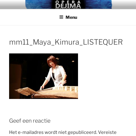
Ga
DEJIMA, SIEBOLD'S LIEFDE
naar
Menu
de
inhoud
mm11_Maya_Kimura_LISTEQUER
Geef een reactie
Het e-mailadres wordt niet gepubliceerd.
Vereiste