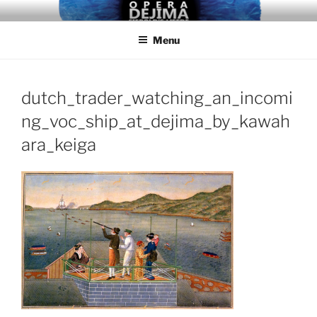
Ga
DEJIMA, SIEBOLD'S LIEFDE
naar
Menu
de
inhoud
dutch_trader_watching_an_incomi
ng_voc_ship_at_dejima_by_kawah
ara_keiga